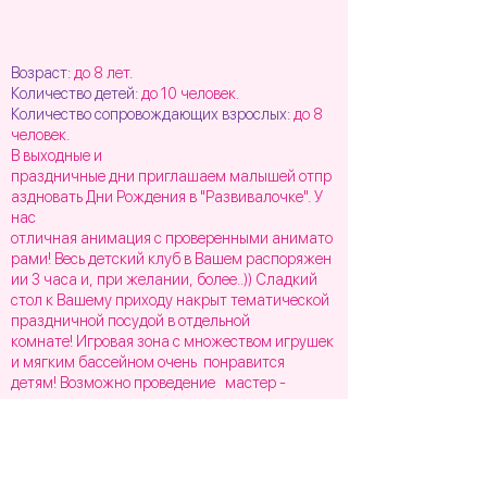
Возраст:
до 8 лет.
Количество детей:
до 10 человек.
Количество сопровождающих взрослых:
до 8
человек.
В выходные и
праздничные дни приглашаем малышей отпр
аздновать Дни Рождения в "
Развивалочке"
. У
нас
отличная анимация с проверенными анимато
рами! Весь детский клуб в Вашем распоряжен
ии 3 часа и, при желании, более..)) Сладкий
стол к Вашему приходу накрыт тематической
праздничной посудой в отдельной
комнате! Игровая зона с множеством игрушек
и мягким бассейном очень понравится
детям! Возможно проведение мастер -
классов по кулинарному искусству, декупажу
и лепке из глины!
У НАС УЮТНО, ЧИСТО И НЕДОРОГО!!!
Стоимость - от
8500
рублей.
По предварительной записи!