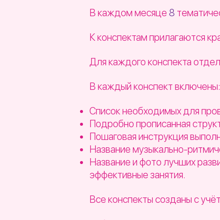
В каждом месяце
8
тематичес
К конспектам прилагаются к
Для каждого конспекта отдел
В каждый конспект включены
Список необходимых для про
Подробно прописанная структ
Пошаговая инструкция выпол
Название музыкально-ритмиче
Название и фото лучших разв
эффективные занятия.
Все конспекты созданы с учё