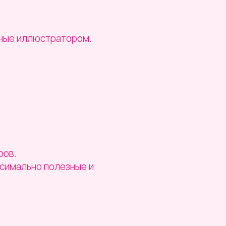
нные иллюстратором.
ров.
ксимально полезные и