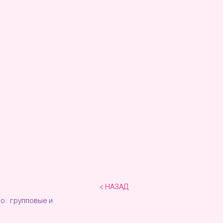
< НАЗАД
во: групповые и