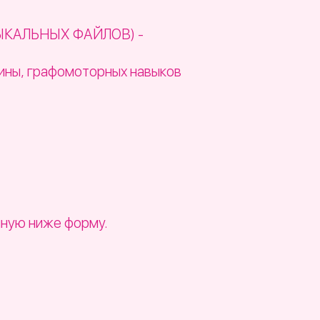
УЗЫКАЛЬНЫХ ФАЙЛОВ) -
лины, графомоторных навыков
нную ниже форму.