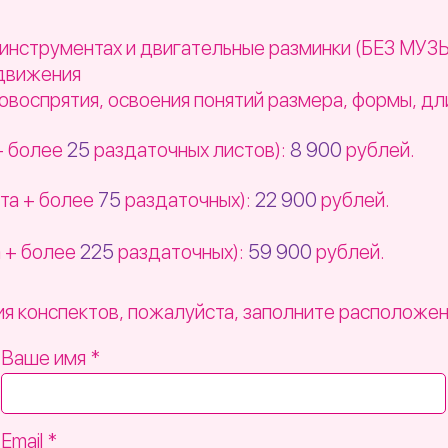
х инструментах и двигательные разминки (БЕЗ М
 движения
овоспрятия, освоения понятий размера, формы, д
+ более
25
раздаточных листов):
8 900
рублей.
та + более
75
раздаточных):
22 900
рублей.
 + более
225
раздаточных):
59 9
00
рублей.
я конспектов, пожалуйста, заполните расположе
Ваше имя
Email